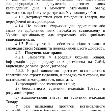
товаросупровідних документів протягом двох
календарних днів з моменту отримання Товару,
вважається, що Покупець отримав їх у повному обсязі.
4.1.3.
Дотримуватися умов придбання Товарів, що
передбачені цим Договором.
4.1.4.
Не вчиняти будь-яких дій, здійснення або
замах на здійснення яких передбачає встановлену в
Україні кримінальну, адміністративну або цивільну
відповідальність.
4.1.5.
Виконувати інші обов’язки згідно з чинним
законодавством України та положеннями цього Договору.
4.2.
Покупець має право:
4.2.1.
Замовляти у Продавця будь-які Товари,
інформація щодо продажу яких розміщена на Сайті,
відповідно до умов цього Договору.
4.2.2.
У разі виявлення протягом встановленого
гарантійного строку недоліків, в порядку та у строки, що
встановлені законодавством, вимагати:
1) пропорційного зменшення ціни;
2) безоплатного усунення недоліків Товару в
розумний строк;
3) відшкодування витрат на усунення недоліків
Товару.
У разі виявлення протягом встановленого
гарантійного строку істотних недоліків, які виникли з