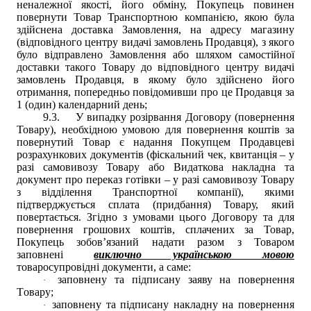
неналежної якості, його обміну, Покупець повинен
повернути Товар Транспортною компанією, якою була
здійснена доставка Замовлення, на адресу магазину
(відповідного центру видачі замовлень Продавця), з якого
було відправлено Замовлення або шляхом самостійної
доставки такого Товару до відповідного центру видачі
замовлень Продавця, в якому було здійснено його
отримання, попередньо повідомивши про це Продавця за
1 (один) календарний день;
9.3.
У випадку розірвання Договору (повернення
Товару), необхідною умовою для повернення коштів за
повернутий Товар є надання Покупцем Продавцеві
розрахункових документів (фіскальний чек, квитанція – у
разі самовивозу Товару або Видаткова накладна та
документ про переказ готівки – у разі самовивозу Товару
з відділення Транспортної компанії), якими
підтверджується сплата (придбання) Товару, який
повертається. Згідно з умовами цього Договору та для
повернення грошових коштів, сплачених за Товар,
Покупець зобов’язаний надати разом з Товаром
заповнені
виключно українською мовою
товаросупровідні документи, а саме:
заповнену та підписану заяву на повернення
·
Т
овару;
заповнену та підписану накладну на повернення
·