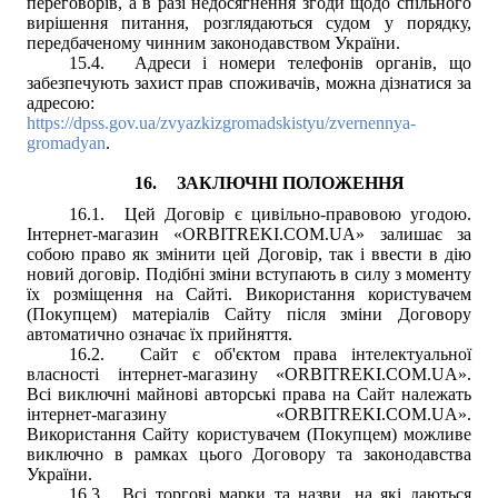
переговорів, а в разі недосягнення згоди щодо спільного
вирішення питання, розглядаються судом у порядку,
передбаченому чинним законодавством України.
15.4.
Адреси і номери телефонів органів, що
забезпечують захист прав споживачів, можна дізнатися за
адресою:
https://dpss.gov.ua/zvyazkizgromadskistyu/zvernennya-
gromadyan
.
16.
ЗАКЛЮЧНІ ПОЛОЖЕННЯ
16.1.
Цей Договір є цивільно-правовою угодою.
Інтернет-магазин «
ORBITREKI.COM.UA
» залишає за
собою право як змінити цей Договір, так і ввести в дію
новий договір. Подібні зміни вступають в силу з моменту
їх розміщення на Сайті. Використання користувачем
(Покупцем) матеріалів Сайту після зміни Договору
автоматично означає їх прийняття.
16.2.
Сайт є об'єктом права інтелектуальної
власності інтернет-магазину «
ORBITREKI.COM.UA
».
Всі виключні майнові авторські права на Сайт належать
інтернет-магазину «
ORBITREKI.COM.UA
».
Використання Сайту користувачем (Покупцем) можливе
виключно в рамках цього Договору та законодавства
України.
16.3.
Всі торгові марки та назви, на які даються