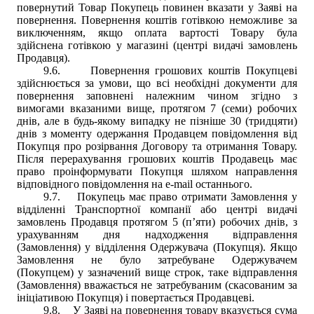
повернутий Товар Покупець повинен вказати у Заяві на
повернення. Повернення коштів готівкою неможливе за
виключенням, якщо оплата вартості Товару була
здійснена готівкою у магазині (центрі видачі замовлень
Продавця).
9.6.
Повернення грошових коштів Покупцеві
здійснюється за умови, що всі необхідні документи для
повернення заповнені належним чином згідно з
вимогами вказаними вище, протягом 7 (семи) робочих
днів, але в будь-якому випадку не пізніше 30 (тридцяти)
днів з моменту одержання Продавцем повідомлення від
Покупця про розірвання Договору та отримання Товару.
Після перерахування грошових коштів Продавець має
право проінформувати Покупця шляхом направлення
відповідного повідомлення на е-mail останнього.
9.7.
Покупець має право отримати Замовлення у
відділенні Транспортної компанії або центрі видачі
замовлень Продавця протягом 5 (п’яти) робочих днів, з
урахуванням дня надходження відправлення
(Замовлення) у відділення Одержувача (Покупця). Якщо
Замовлення не було затребуване Одержувачем
(Покупцем) у зазначений вище строк, таке відправлення
(Замовлення) вважається не затребуваним (скасованим за
ініціативою Покупця) і повертається Продавцеві.
9.8.
У Заяві на повернення товару вказується сума