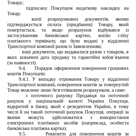
Т
овару
;
підписану Покупцем видаткову накладну
на
·
Товар;
копії розрахункових документів, якими
·
підтверджується оплата (придбання) Товару, який
повертається, та якщо розрахунок відбувався із
застосуванням банківської картки, копію сліпу
платіжного терміналу, що були видані у відділенні
Транспортної компанії разом із Замовленням;
інші документи, що видавалися разом з товаром, в
·
яких зазначені дата продажу та гарантійні зобов’язання
(за наявності).
9.4.
Порядок оформлення повернення грошових
коштів Покупцеві.
9.4.1.
У випадку отримання
Т
овару у відділенні
Транспортної компанії, повернення коштів за повернутий
Товар можливе лише безготівковим розрахунком, а саме:
з поточного рахунку Продавця на поточний
·
рахунок у національній валюті України Покупця,
відкритий в банку, який є резидентом України, в тому
числі й на такий поточний рахунок Покупця, операції за
якими можуть здійснюватися з використання
електронних платіжних засобів (наприклад, особиста
банківська платіжна картка).
9.5.
Реквізити для повернення коштів за