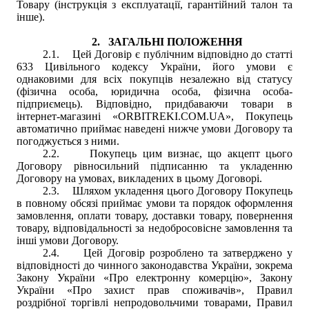
Товару (інструкція з експлуатації, гарантійний талон та
інше).
2.
ЗАГАЛЬНІ ПОЛОЖЕННЯ
2.1.
Цей Договір є публічним відповідно до статті
633 Цивільного кодексу України, його умови є
однаковими для всіх покупців незалежно від статусу
(фізична особа, юридична особа, фізична особа-
підприємець). Відповідно, придбаваючи товари в
інтернет-магазині
«
ORBITREKI.COM.UA
»
, Покупець
автоматично приймає наведені нижче умови Договору та
погоджується з ними.
2.2.
Покупець цим визнає, що акцепт цього
Договору рівносильний підписанню та укладенню
Договору на умовах, викладених в цьому Договорі.
2.3.
Шляхом укладення цього Договору Покупець
в повному обсязі приймає умови та порядок оформлення
замовлення, оплати товару, доставки товару, повернення
товару, відповідальності за недобросовісне замовлення та
інші умови Договору.
2.4.
Цей Договір розроблено та затверджено у
відповідності до чинного законодавства України, зокрема
Закону України «Про електронну комерцію», Закону
України «Про захист прав споживачів», Правил
роздрібної торгівлі непродовольчими товарами, Правил