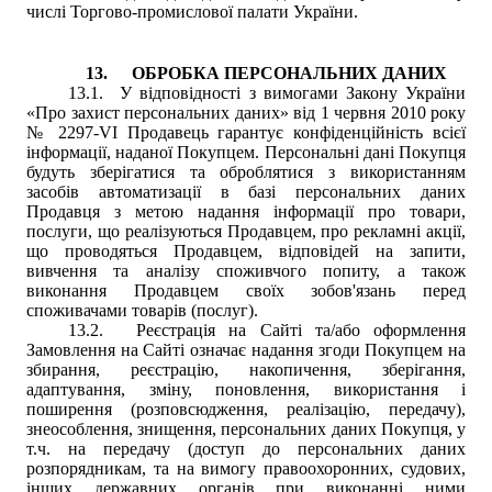
числі Торгово
-
промислової палати України.
13.
ОБРОБКА ПЕРСОНАЛЬНИХ ДАНИХ
13.1.
У відповідності з вимогами Закону України
«Про захист персональних даних» від 1 червня 2010 року
№ 2297-VI Продавець гарантує конфіденційність всієї
інформації, наданої Покупцем. Персональні дані Покупця
будуть зберігатися та оброблятися з використанням
засобів автоматизації в базі персональних даних
Продавця з метою надання інформації про
т
овари,
послуги, що реалізуються Продавцем, про рекламні акції,
що проводяться Продавцем, відповідей на запити,
вивчення та аналізу споживчого попиту, а також
виконання Продавцем своїх зобов'язань перед
споживачами товарів (послуг).
13.2.
Реєстрація на Сайті та/або оформлення
Замовлення на Сайті означає надання згоди Покупцем на
збирання, реєстрацію, накопичення, зберігання,
адаптування, зміну, поновлення, використання і
поширення (розповсюдження, реалізацію, передачу),
знеособлення, знищення, персональних даних Покупця, у
т.ч. на передачу (доступ до
персональних даних
розпорядникам, та на вимогу правоохоронних, судових,
інших державних органів при виконанні ними