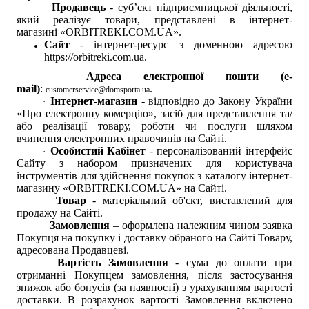
Продавець
-
суб’єкт підприємницької діяльності,
·
який реалізує товари, представлені в і
нтернет-
магазині
«
ORBITREKI.COM.UA
»
.
Сайт
- інтернет-ресурс з доменною адресою
https://orbitreki.com.ua
.
Адреса електронної пошти (e-
·
mail)
:
.
customerservice@domsporta.ua
Інтернет-магазин
-
відповідно до Закону України
·
«Про електронну комерцію»,
засіб для представлення та/
або реалізації товару, роботи чи послуги шляхом
вчинення електронних правочинів на Сайті.
Особистий Кабінет
- персоналізований інтерфейс
·
Сайту з набором призначених для користувача
інструментів для здійснення покупок з каталогу інтернет-
магазину «
ORBITREKI.COM.UA
» на Сайті.
Товар
- матеріальний об'єкт, виставлений для
·
продажу на Сайті.
Замовлення
–
оформлена належним чином заявка
·
Покупця на покупку і доставку обраного на Сайті Товару,
адресована Продавцеві.
Вартість Замовлення
- сума до оплати при
·
отриманні Покупцем замовлення, після застосування
знижок або бонусів (за наявності) з урахуванням вартості
доставки. В розрахунок вартості Замовлення включено