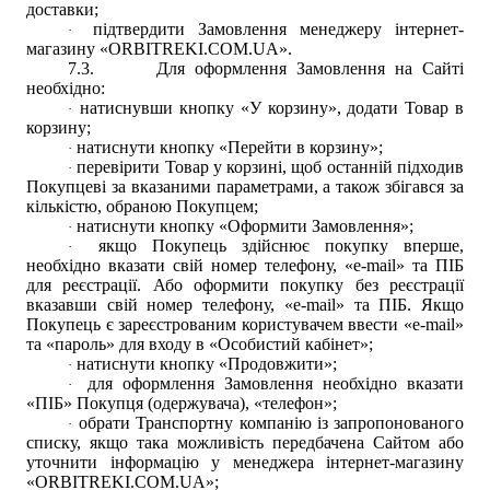
доставки;
підтвердити Замовлення менеджеру інтернет-
·
магазину «
ORBITREKI.COM.UA
».
7.3.
Для оформлення Замовлення на Сайті
необхідно:
натиснувши кнопку «У корзину», додати Товар в
·
корзину;
натиснути кнопку «Перейти в корзину»;
·
перевірити Товар у корзині, щоб останній підходив
·
Покупцеві за вказаними параметрами, а також збігався за
кількістю, обраною Покупцем;
натиснути кнопку «Оформити Замовлення»;
·
якщо Покупець здійснює покупку вперше,
·
необхідно вказати свій номер телефону, «e-mail» та ПІБ
для реєстрації. Або оформити покупку без реєстрації
вказавши свій номер телефону, «e-mail» та ПІБ. Якщо
Покупець є зареєстрованим користувачем ввести «e-mail»
та «пароль» для входу в «Особистий кабінет»;
натиснути кнопку «Продовжити»;
·
для оформлення Замовлення необхідно вказати
·
«ПІБ» Покупця (одержувача), «телефон»;
обрати Транспортну компанію із запропонованого
·
списку, якщо така можливість передбачена Сайтом або
уточнити інформацію у менеджера
інтернет-магазину
«
ORBITREKI.COM.UA
»;