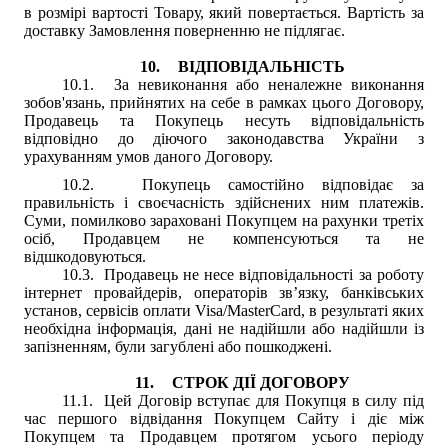
в розмірі вартості Товару, який повертається. Вартість за
доставку Замовлення поверненню не підлягає.
10.
ВІДПОВІДАЛЬНІСТЬ
10.1.
За невиконання або неналежне виконання
зобов'язань, прийнятих на себе в рамках цього Договору,
Продавець та Покупець несуть відповідальність
відповідно до діючого законодавства України з
урахуванням умов даного Договору.
10.2.
Покупець самостійно відповідає за
правильність і своєчасність здійснених ним платежів.
Суми, помилково зараховані Покупцем на рахунки третіх
осіб, Продавцем не компенсуються та не
відшкодовуються.
10.3.
Продавець
не несе відповідальності за роботу
інтернет провайдерів, операторів зв’язку, банківських
установ, сервісів оплати Visa/MasterCard, в результаті яких
необхідна інформація, дані не надійшли або надійшли із
запізненням, були загублені або пошкоджені.
11.
СТРОК ДІЇ ДОГОВОРУ
11.1.
Цей Договір вступає для Покупця в силу під
час першого відвідання Покупцем Сайту і діє між
Покупцем та Продавцем протягом усього періоду