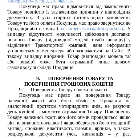
Набережно-Лугова, 29, офіс 14
.
Покупець має право відмовитися від замовленого
Товару повністю із зазначенням причини у відповідних
документах. З усіх спірних питань щодо замовлення
Товару та його оплати Покупець має право звернутися до
Продавця або на e-mail:
customerservice@domsporta.ua;
. У
випадку відсутності можливості здійснення доставки
певного Товару (відповідної моделі та/або розміру) у
відділення Транспортної компанії, дана інформація
уточнюється у менеджера або зазначається на Сайті. В
такому випадку вибраний Товар (відповідна модель та/
або розмір) може бути отриманий лише шляхом
самовивозу зі складу Продавця.
9.
ПОВЕРНЕННЯ ТОВАРУ ТА
ПОВЕРНЕННЯ ГРОШОВИХ КОШТІВ
9.1.
Повернення Товару належної якості
Покупець має право на повернення Товару
належної якості або його обмін у Продавця на
аналогічний протягом чотирнадцяти днів, не рахуючи
день купівлі, з моменту отримання Товару. Повернення
Товару належної якості або його обмін провадиться, якщо
він не використовувався і якщо збережено його товарний
вигляд, споживчі властивості, пломби, ярлики, а також
розрахункові документи (чек, квитанція – у разі