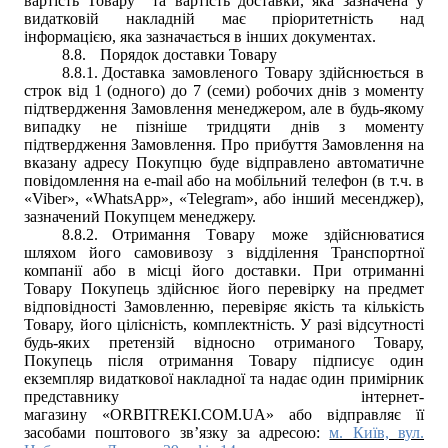
вартість Товару та вартість доставки, яка зазначена у
в
идатковій накладній має пріоритетність над
інформацією, яка зазначається в інших документах.
8.8.
Порядок доставки Товару
8.8.1.
Доставка замовленого Товару здійснюється в
строк від 1 (одного) до 7 (семи) робочих днів з моменту
підтвердження Замовлення менеджером, але в будь-якому
випадку не пізніше тридцяти днів з моменту
підтвердження Замовлення. Про прибуття Замовлення на
вказану адресу Покупцю буде відправлено автоматичне
повідомлення на e-mail або на мобільний телефон (в т.ч. в
«Viber», «WhatsApp», «Telegram», або інший месенджер),
зазначений Покупцем менеджеру.
8.8.2.
Отримання
Т
овару може здійснюватися
шляхом його самовивозу з відділення Транспортної
компанії або в місці його доставки. При отриманні
Товару Покупець здійснює його перевірку на предмет
відповідності Замовленню, перевіряє якість та кількість
Товару, його цілісність, комплектність. У разі відсутності
будь-яких претензій відносно отриманого Товару,
Покупець після отримання Товару підписує один
екземпляр видаткової накладної та надає один примірник
представнику інтернет-
магазину
«
ORBITREKI.COM.UA
» або
відправляє її
засобами поштового зв’язку за адресою:
м. Київ, вул.