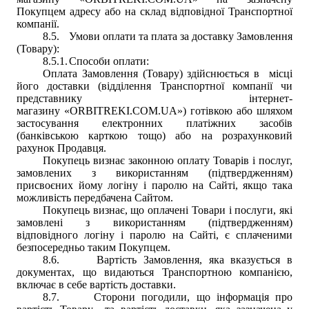
Покупцем адресу або на склад відповідної Транспортної
компанії.
8.5.
Умови оплати та плата за доставку Замовлення
(Товару):
8.5.1.
Способи оплати:
Оплата Замовлення (Товару) здійснюється в місці
його доставки (відділення Транспортної компанії чи
представнику інтернет-
магазину
«
ORBITREKI.COM.UA
»
) готівкою або шляхом
застосування електронних платіжних засобів
(банківською карткою тощо) або на розрахунковий
рахунок Продавця.
Покупець визнає законною оплату Товарів і послуг,
замовлених з використанням (підтвердженням)
присвоєних йому логіну і паролю на Сайті, якщо така
можливість передбачена Сайтом.
Покупець визнає, що оплачені Товари і послуги, які
замовлені з використанням (підтвердженням)
відповідного логіну і паролю на Сайті, є сплаченими
безпосередньо таким Покупцем.
8.6.
Вартість Замовлення, яка вказується в
документах, що видаються Транспортною компанією,
включає в себе вартість доставки.
8.7.
Сторони погодили, що інформація про