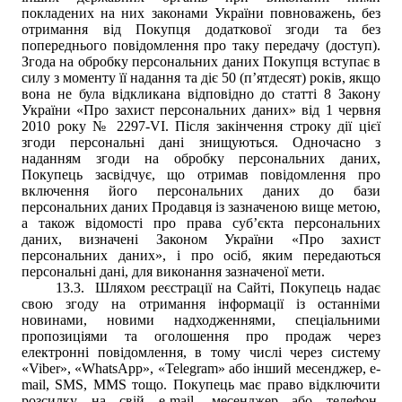
покладених на них законами України повноважень, без
отримання від Покупця додаткової згоди та без
попереднього повідомлення про таку передачу (доступ).
Згода на обробку персональних даних Покупця вступає в
силу з моменту її надання та діє 50 (п’ятдесят) років, якщо
вона не була відкликана відповідно до статті 8 Закону
України «Про захист персональних даних» від 1 червня
2010 року № 2297-VI. Після закінчення строку дії цієї
згоди персональні дані знищуються. Одночасно з
наданням згоди на обробку персональних даних,
Покупець засвідчує, що отримав повідомлення про
включення його персональних даних до бази
персональних даних Продавця із зазначеною вище метою,
а також відомості про права суб’єкта персональних
даних, визначені Законом України «Про захист
персональних даних», і про осіб, яким передаються
персональні дані, для виконання зазначеної мети.
13.3.
Шляхом реєстрації на Сайті, Покупець надає
свою згоду на отримання інформації із останніми
новинами, новими надходженнями, спеціальними
пропозиціями та оголошення про продаж через
електронні повідомлення, в тому числі через систему
«Viber», «WhatsApp», «Telegram» або інший месенджер, e-
mail, SMS, MMS тощо. Покупець має право відключити
розсилку на свій e-mail, месенджер або телефон,