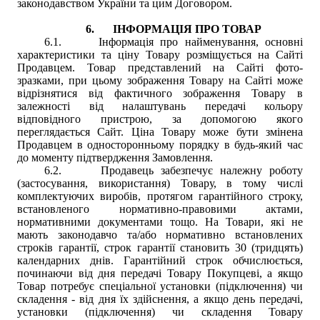
законодавством України та цим Договором.
6.
ІНФОРМАЦІЯ ПРО ТОВАР
6.1.
Інформація про найменування, основні
характеристики та ціну Товару розміщується на Сайті
Продавцем. Товар представлений на Сайті фото-
зразками, при цьому зображення Товару на Сайті може
відрізнятися від фактичного зображення Товару в
залежності від налаштувань передачі кольору
відповідного пристрою, за допомогою якого
переглядається Сайт. Ціна Товару може бути змінена
Продавцем в односторонньому порядку в будь-який час
до моменту підтвердження Замовлення.
6.2.
Продавець забезпечує належну роботу
(застосування, використання) Товару, в тому числі
комплектуючих виробів, протягом гарантійного строку,
встановленого нормативно-правовими актами,
нормативними документами тощо. На Товари, які не
мають законодавчо та/або нормативно встановлених
строків гарантії, строк гарантії становить 30 (тридцять)
календарних днів. Гарантійний строк обчислюється,
починаючи від дня передачі Товару Покупцеві, а якщо
Товар потребує спеціальної установки (підключення) чи
складення - від дня їх здійснення, а якщо день передачі,
установки (підключення) чи складення Товару