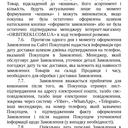
Товар, відкладений до «кошика», його асортимент і
кількість, будуть актуальними лише на момент
формування «кошика» і можуть змінюватися, якщо
покупка не була остаточно оформлена шляхом
натискання кнопки «оформити замовлення» або не була
остаточно підтверджена менеджеру інтернет-магазину
«
ORBITREKI.COM.UA
»
в ході телефонної розмови.
7.6.
Протягом одного дня з моменту оформлення
Замовлення на Сайті Покупцеві надається інформація про
дату доставки шляхом дзвінка підтвердження на телефон,
вказаний Покупцем в Замовленні. Менеджер, який
обслуговує дане Замовлення, уточнює деталі Замовлення,
погоджує дату та час доставки, яка залежить від наявності
замовлених Товарів на складі Продавця і часу,
необхідного для обробки і доставки Замовлення.
7.7.
Замовлення вважається прийнятим для
виконання після того, як Покупець отримує лист-
підтвердження на адресу електронної пошти, та/або смс-
повідомлення, та/або інше електронне повідомлення,
зокрема через систему «Viber», «WhatsApp», «Telegram»,
інші месенджери, на номер телефону, який зазначено
Покупцем, з підтвердженням факту оформлення
Замовлення і після надання Покупцем уточнюючої
інформації щодо Замовлення (у випадку необхідності).
7.8.
Очікувана дата передачі Замовлення в