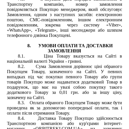
Транспортну компанію, номер замовлення
повідомляється Покупцю менеджером, який обслуговує
Замовлення, одним з наступних засобів: електронною
поштою, СМС-повідомленням, іншим електронним
повідомленням, зокрема через систему «Viber»,
«WhatsApp», «Telegram», інші месенджери або шляхом
телефонного дзвінка Покупцеві.
8.
УМОВИ ОПЛАТИ ТА ДОСТАВКИ
ЗАМОВЛЕННЯ
8.1.
Ціна Товару вказується на Сайті в
національній валюті України - гривні.
8.2.
Сума Замовлення дорівнює ціні обраного
Покупцем Товару, зазначеного
на Сайті
. У певних
випадках під час покупки певного Товару або групи
товарів Покупцю може надаватися додатковий Товар в
подарунок, що має на увазі собою покупку такого
додаткового Товару за 0,01 грн. або за іншу ціну,
зазначену на Сайті.
8.3.
Оплата обраного Покупцем Товару може бути
проведена як за допомогою попередньої оплати, так і
оплати після отримання Товару.
8.4.
Доставка Товару Покупцю здійснюється
Транспортною компанією або кур'єрами і
нтернет-
магазину
«
ORBITREKI.COM.UA
»
на зазначену