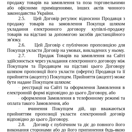
продажу товарів на замовлення та поза торговельними
або офісними приміщеннями, інших актів чинного
законодавства України.
2.5.
Цей Договір регулює відносини Продавця з
продажу товарів на замовлення Покупця шляхом
укладання електронного договору купівлі-продажу
товарів на відстані за допомогою засобів дистанційного
зв'язку.
2.6.
Цей Договір є публічною пропозицією для
Покупця укласти Договір на умовах, викладених у ньому.
2.7.
Продаж Товарів на замовлення на Сайті
здійснюється через укладання електронного договору між
Покупцем та Продавцем на підставі цього Договору
шляхом пропозиції його укласти (оферти) Продавця та її
прийняття (акцепту) Покупцем. Прийняття (акцепт) може
бути надане Покупцем шляхом:
реєстрації на Сайті та оформлення Замовлення в
·
електронній формі відповідно до цього Договору, або
оформлення Замовлення в телефонному режимі та
·
оплата такого Замовлення, або
вчинення Покупцем дій, що вважаються
·
прийняттям пропозиції укласти електронний договір
відповідно до цього Договору.
2.8.
Договір є публічним та діє до повного його
виконання сторонами або до його припинення будь-якою