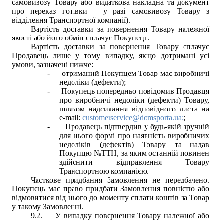
самовивозу Товару або видаткова накладна та документ
про переказ готівки – у разі самовивозу Товару з
відділення Транспортної компанії).
Вартість доставки за повернення Товару належної
якості або його обмін сплачує Покупець.
Вартість доставки за повернення Товару сплачує
Продавець лише у тому випадку, якщо дотримані усі
умови, зазначені нижче:
-
отриманий Покупцем Товар має виробничі
недоліки (дефекти);
-
Покупець попередньо повідомив Продавця
про виробничі недоліки (дефекти) Товару,
шляхом надсилання відповідного листа на
e-mail:
customerservice@domsporta.ua;
;
-
Продавець підтвердив у будь-якій зручній
для нього формі про наявність виробничих
недоліків (дефектів) Товару та надав
Покупцю №ТТН, за яким останній повинен
здійснити відправлення Товару
Транспортною компанією.
Часткове придбання Замовлення не передбачено.
Покупець має право придбати Замовлення повністю або
відмовитися від нього до моменту сплати коштів за Товар
у такому Замовленні.
9.2.
У випадку повернення Товару належної або