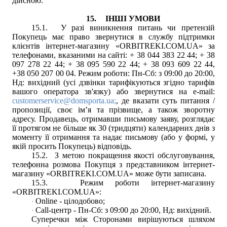
дійсною.
15.
ІНШІ УМОВИ
15.1.
У разі виникнення питань чи претензій
Покупець має право звернутися в
с
лужбу підтримки
клієнтів інтернет-магазину «
ORBITREKI.COM.UA
» за
телефонами, вказаними на сайті:
+ 38 044 383 22 44
;
+ 38
097 278 22 44
;
+ 38 095 590 22 44
;
+ 38 093 609 22 44
,
+38 050 207 00 04.
Режим роботи:
Пн-Сб: з 09:00 до 20:00,
Нд: вихідний
(усі дзвінки тарифікуються згідно тарифів
вашого оператора зв'язку)
або звернутися на e-mail:
customerservice@domsporta.ua;
, де вказати суть питання /
пропозиції, своє ім’я та прізвище, а також зворотну
адресу. Продавець, отримавши письмову заяву, розглядає
її протягом не більше як 30 (тридцяти) календарних днів з
моменту її отримання та надає письмову (або у формі, у
якій просить Покупець) відповідь.
15.2.
З метою покращення якості обслуговування,
телефонна розмова Покупця з представником інтернет-
магазину «
ORBITREKI.COM.UA
» може бути записана.
15.3.
Режим роботи інтернет-магазину
«ORBITREKI.COM.UA»:
Online - цілодобово;
·
Call-центр - Пн-Сб: з 09:00 до 20:00, Нд: вихідний.
·
Суперечки між Сторонами вирішуються шляхом