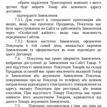
обрати відділення Транспортної компанії з якого
·
зручно буде забрати Товар або зазначити адресу
доставки;
підтвердити Замовлення.
·
7.3.1.
Для участі в спеціальних пропозиціях або
акціях, якщо такі пропонує Продавець, Покупець має
бути зареєстрованим на Сайті та здійснювати Замовлення
через «Особистий кабінет», якщо така можливість
передбачена Сайтом.
7.3.2.
Кожне наступне Замовлення, оформлене
Покупцем в той самий день, вважається окремим
Замовленням та оформлюється як нове відповідно до
цього Договору.
7.4.
Покупець має право оформити Замовлення,
вибравши доступний до Замовлення на Сайті
Т
овар. У
разі відсутності замовлених Покупцем Товарів на складі
Продавця, останній має право виключити вказаний Товар
із Замовлення або анулювати Замовлення Покупця,
повідомивши про це Покупця по телефону або шляхом
направлення відповідного електронного повідомлення на
адресу, вказану Покупцем при реєстрації, або іншим
способом. При відсутності Товару Покупець має право
замінити його аналогічним Товаром, відмовитися від
даного Товару, анулювати Замовлення.
7.5.
Покупець погоджується з тим, що ціна на