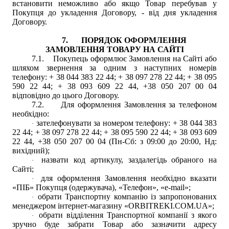
встановити неможливо або якщо Товар перебував у
Покупця до укладення Договору, - від дня укладення
Договору.
7.
ПОРЯДОК ОФОРМЛЕННЯ
ЗАМОВЛЕННЯ ТОВАРУ НА САЙТІ
7.1.
Покупець оформлює Замовлення на Сайті або
шляхом звернення за одним з наступних номерів
телефону:
+ 38 044 383 22 44
;
+ 38 097 278 22 44
;
+ 38 095
590 22 44
;
+ 38 093 609 22 44
, +38 050 207 00 04
відповідно до цього Договору.
7.2.
Для оформлення Замовлення за телефоном
необхідно:
зателефонувати за номером телефону:
+ 38 044 383
·
22 44
;
+ 38 097 278 22 44
;
+ 38 095 590 22 44
;
+ 38 093 609
22 44
, +38 050 207 00 04
(Пн-Сб: з 09:00 до 20:00, Нд:
вихідний);
назвати код артикулу, заздалегідь обраного на
·
Сайті;
для оформлення Замовлення необхідно вказати
·
«ПІБ» Покупця (одержувача), «Телефон», «e-mail»;
обрати
Транспортну
компанію із запропонованих
·
менеджером інтернет-магазину «
ORBITREKI.COM.UA
»;
обрати відділення
Транспортн
ої компанії з якого
·
зручно буде забрати Товар або зазначити адресу