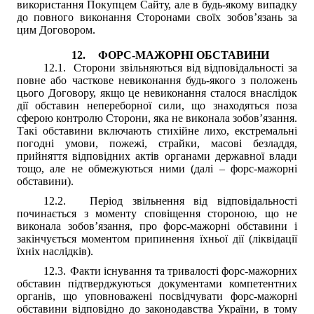
використання Покупцем Сайту, але в будь-якому випадку
до повного виконання Сторонами своїх зобов’язань за
цим Договором
.
12.
ФОРС-МАЖОРНІ ОБСТАВИНИ
12.1.
Сторони звільняються від відповідальності за
повне або часткове невиконання будь-якого з положень
цього Договору, якщо це невиконання сталося внаслідок
дії обставин непереборної сили, що знаходяться поза
сферою контролю Сторони, яка не виконала зобов’язання.
Такі обставини включають стихійне лихо, екстремальні
погодні умови, пожежі, страйки, масові безладдя,
прийняття відповідних актів органами державної влади
тощо, але не обмежуються ними (далі – форс-мажорні
обставини).
12.2.
Період звільнення від відповідальності
починається з моменту сповіщення стороною, що не
виконала зобов’язання, про форс-мажорні обставини і
закінчується моментом припинення їхньої дії (ліквідації
їхніх наслідків).
12.3.
Факти існування та тривалості форс-мажорних
обставин підтверджуються документами компетентних
органів, що уповноважені посвідчувати форс-мажорні
обставини відповідно до законодавства України, в тому