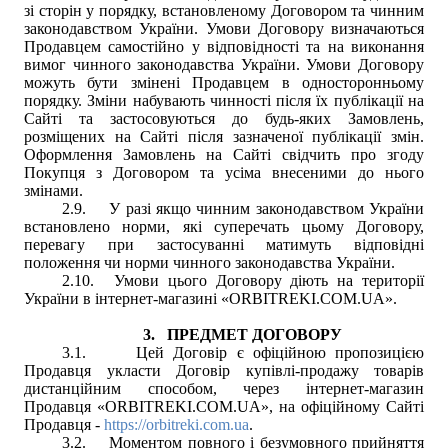
зі сторін у порядку, встановленому Договором та чинним
законодавством України. Умови Договору визначаються
Продавцем самостійно у відповідності та на виконання
вимог чинного законодавства України. Умови Договору
можуть бути змінені Продавцем в односторонньому
порядку. Зміни набувають чинності після їх публікації на
Сайті та застосовуються до будь-яких Замовлень,
розміщених на Сайті після зазначеної публікації змін.
Оформлення Замовлень на Сайті свідчить про згоду
Покупця з Договором та усіма внесеними до нього
змінами.
2.9.
У разі якщо чинним законодавством України
встановлено норми, які суперечать цьому Договору,
перевагу при застосуванні матимуть відповідні
положення чи норми чинного законодавства України.
2.10.
Умови цього Договору діють на території
України в інтернет-магазині
«
ORBITREKI.COM.UA
».
3.
ПРЕДМЕТ ДОГОВОРУ
3.1.
Цей Договір є офіційною пропозицією
Продавця укласти Договір купівлі-продажу товарів
дистанційним способом, через інтернет-магазин
Продавця
«
ORBITREKI.COM.UA
»
, на офіційному Сайті
Продавця -
https://
orbitreki.com.ua
.
3.2.
Моментом повного і безумовного прийняття