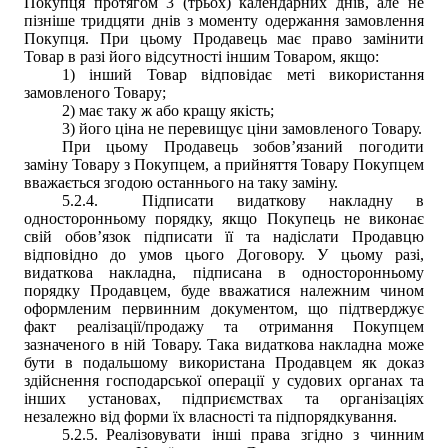
Покупця протягом 3 (трьох) календарних днів, але не
пізніше тридцяти днів з моменту одержання замовлення
Покупця. При цьому Продавець має право замінити
Товар в разі його відсутності іншим Товаром, якщо:
1) інший Товар відповідає меті використання
замовленого Товару;
2) має таку ж або кращу якість;
3) його ціна не перевищує ціни замовленого Товару.
При цьому Продавець зобов’язаний погодити
заміну Товару з Покупцем, а прийняття Товару Покупцем
вважається згодою останнього на таку заміну.
5.2.4.
Підписати видаткову накладну в
односторонньому порядку, якщо Покупець не виконає
свій обов’язок підписати її та надіслати Продавцю
відповідно до умов цього Договору. У цьому разі,
видаткова накладна, підписана в односторонньому
порядку Продавцем, буде вважатися належним чином
оформленим первинним документом, що підтверджує
факт реалізації/продажу та отримання Покупцем
зазначеного в ній Товару. Така видаткова накладна може
бути в подальшому використана Продавцем як доказ
здійснення господарської операції у судових органах та
інших установах, підприємствах та організаціях
незалежно від форми їх власності та підпорядкування.
5.2.5.
Реалізовувати інші права згідно з чинним