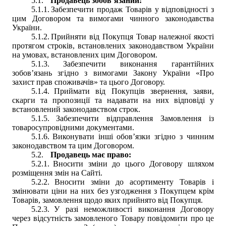
5.1.
Продавець зобов’язаний:
5.1.1.
Забезпечити продаж Товарів у відповідності з
цим Договором та вимогами чинного законодавства
України.
5.1.2.
Прийняти від Покупця Товар належної якості
протягом строків, встановлених законодавством України
на умовах, встановлених цим Договором.
5.1.3.
Забезпечити виконання гарантійних
зобов’язань згідно з вимогами Закону України «Про
захист прав споживачів» та цього Договору.
5.1.4.
Приймати від Покупців звернення, заяви,
скарги та пропозиції та надавати на них відповіді у
встановлений законодавством строк.
5.1.5.
Забезпечити відправлення Замовлення із
товаросупровідними документами.
5.1.6.
Виконувати інші обов’язки згідно з чинним
законодавством та цим Договором.
5.2.
Продавець має право:
5.2.1.
Вносити зміни до цього Договору шляхом
розміщення змін на Сайті.
5.2.2.
Вносити зміни до асортименту Товарів і
змінювати ціни на них без узгодження з Покупцем крім
Товарів, замовлення щодо яких прийнято від Покупця.
5.2.3.
У разі неможливості виконання Договору
через відсутність замовленого Товару повідомити про це