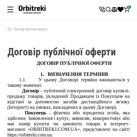
0
Договір публічної оферти
Договір публічної оферти
ДОГОВІР ПУБЛІЧНОЇ ОФЕРТИ
1.
ВИЗНАЧЕННЯ ТЕРМІНІВ
1.1.
У цьому
Договорі
терміни вживаються у
такому значенні:
Договір
- публічний електронний договір купівлі-
·
продажу товарів, укладений Продавцем із Покупцем на
відстані за допомогою засобів дистанційного зв'язку
(Інтернет) на умовах, викладених в цьому Договорі.
Покупець
- фізична або юридична особа, яка
·
здійснює Замовлення і купує, замовляє, використовує або
має намір купити чи замовити товари в інтернет-
магазині
«
ORBITREKI.COM.UA
»
, представлені на сайті
https://orbitreki.com.ua
.