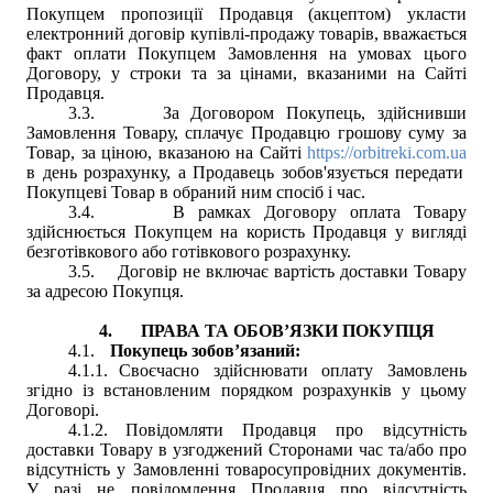
Покупцем пропозиції Продавця (акцептом) укласти
електронний договір купівлі-продажу товарів, вважається
факт оплати Покупцем
З
амовлення на умовах цього
Договору, у строки та за цінами, вказаними на Сайті
Продавця.
3.3.
За Договором Покупець, здійснивши
Замовлення Товару, сплачує Продавцю грошову суму за
Товар, за ціною, вказаною на Сайті
https://
orbitreki.com.ua
в день розрахунку, а Продавець зобов'язується передати
Покупцеві Товар в обраний ним спосіб і час.
3.4.
В рамках Договору оплата Товару
здійснюється Покупцем на користь Продавця у вигляді
безготівкового або готівкового розрахунку.
3.5.
Договір не включає вартість доставки Товару
за адресою Покупця.
4.
ПРАВА ТА ОБОВ’ЯЗКИ ПОКУПЦЯ
4.1.
Покупець зобов’язаний:
4.1.1.
Своєчасно здійснювати оплату Замовлень
згідно із встановленим порядком розрахунків у цьому
Договорі.
4.1.2.
Повідомляти Продавця про відсутність
доставки Товару в узгоджений Сторонами час та/або про
відсутність у Замовленні товаросупровідних документів.
У разі не повідомлення Продавця про відсутність