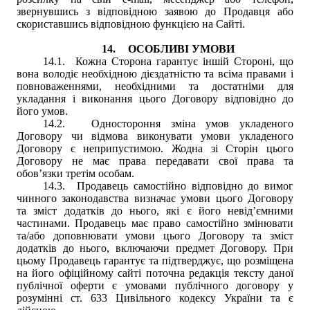
звернувшись з відповідною заявою до Продавця або
скориставшись відповідною функцією на Сайті.
14.
ОСОБЛИВІ УМОВИ
14.1.
Кожна Сторона гарантує іншій Стороні, що
вона володіє необхідною дієздатністю та всіма правами і
повноваженнями, необхідними та достатніми для
укладання і виконання цього Договору відповідно до
його умов.
14.2.
Одностороння зміна умов укладеного
Договору чи відмова виконувати умови укладеного
Договору є неприпустимою. Жодна зі Сторін цього
Договору не має права передавати свої права та
обов’язки третім особам.
14.3.
Продавець самостійно відповідно до вимог
чинного законодавства визначає умови цього Договору
та зміст додатків до нього, які є його невід’ємними
частинами. Продавець має право самостійно змінювати
та/або доповнювати умови цього Договору та зміст
додатків до нього, включаючи предмет Договору. При
цьому Продавець гарантує та підтверджує, що розміщена
на його офіційному сайті поточна редакція тексту даної
публічної оферти є умовами публічного договору у
розумінні ст. 633 Цивільного кодексу України та є