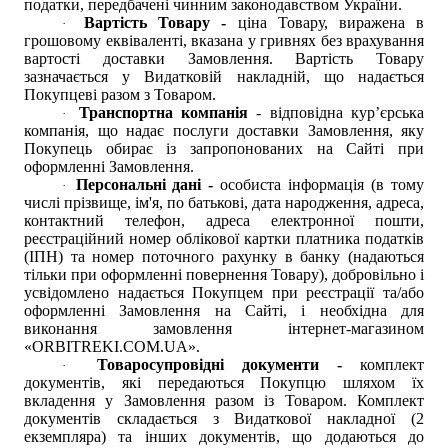
податки, передбачені чинним законодавством України.
Вартість Товару -
ціна Товару, виражена в
·
грошовому еквіваленті, вказана у гривнях без врахування
вартості доставки Замовлення. Вартість Товару
зазначається у Видатковій накладній, що надається
Покупцеві разом з Товаром.
Транспортна компанія
- відповідна кур’єрська
·
компанія, що надає послуги доставки Замовлення, яку
Покупець обирає із запропонованих на Сайті при
оформленні Замовлення.
Персональні дані -
особиста інформація (в тому
·
числі прізвище, ім'я, по батькові, дата народження, адреса,
контактний телефон, адреса електронної пошти,
реєстраційний номер облікової картки платника податків
(ІПН) та номер поточного рахунку в банку (надаються
тільки при оформленні повернення Товару), добровільно і
усвідомлено надається Покупцем при реєстрації та/або
оформленні Замовлення на Сайті, і необхідна для
виконання замовлення інтернет-магазином
«
ORBITREKI.COM.UA
».
Товаросупровідні документи -
комплект
·
документів, які передаються Покупцю шляхом їх
вкладення у Замовлення разом із Товаром. Комплект
документів складається з Видаткової накладної (2
екземпляра) та інших документів, що додаються до