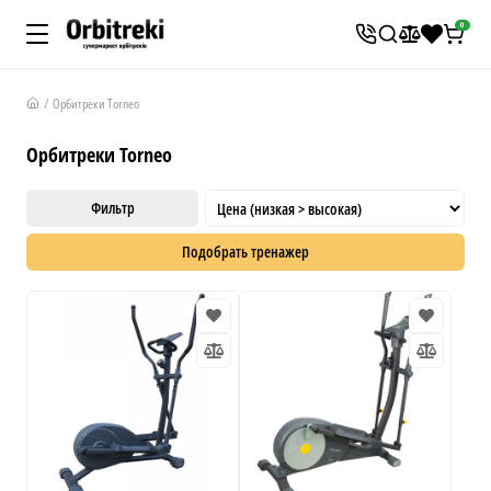
0
Орбитреки Torneo
Орбитреки Torneo
Фильтр
Подобрать тренажер
X
Ваш рост
см
Ваш вес
кг
Ваш бюджет
грн
Я ищу: