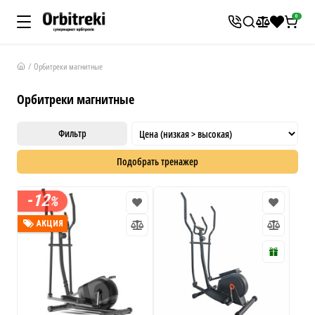
0
Орбитреки магнитные
Орбитреки магнитные
Фильтр
Подобрать тренажер
X
-12
%
Ваш рост
см
АКЦИЯ
Ваш вес
кг
Ваш бюджет
грн
Я ищу: