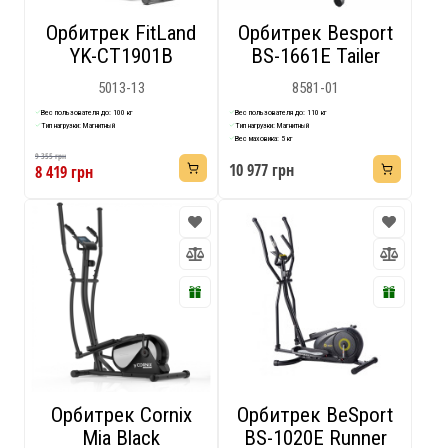
Орбитрек FitLand
Орбитрек Besport
Подобрать
YK-СТ1901В
BS-1661E Tailer
5013-13
8581-01
Вес пользователя до: 100 кг
Вес пользователя до: 110 кг
Тип нагрузки: Магнитный
Тип нагрузки: Магнитный
Вес маховика: 5 кг
9 355 грн
10 977 грн
8 419 грн
Орбитрек Cornix
Орбитрек BeSport
Mia Black
BS-1020E Runner