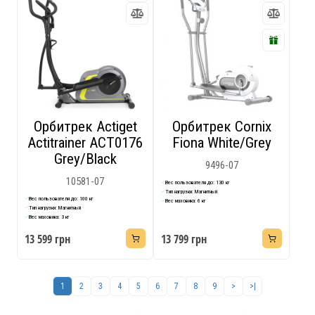
Орбитрек Actiget
Орбитрек Cornix
Actitrainer ACT0176
Fiona White/Grey
Grey/Black
9496-07
10581-07
Вес пользователя до: 130 кг
Тип нагрузки: Магнитный
Вес пользователя до: 100 кг
Вес маховика: 6 кг
Тип нагрузки: Магнитный
Вес маховика: 3 кг
13 599 грн
13 799 грн
1
2
3
4
5
6
7
8
9
>
>|