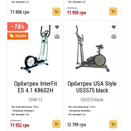
Вес маховика: 6 кг
Вес маховика: 8 кг
14 950 грн
11 808 грн
11 950 грн
-16
%
АКЦИЯ
Орбитрек InterFit
Орбитрек USA Style
ES 4.1 K8602H
US3575 black
2344-13
US3575 black
Вес пользователя до: 100 кг
Вес пользователя до: 110 кг
Тип нагрузки: Магнитный
Тип нагрузки: Магнитный
Вес маховика: 5 кг
Вес маховика: 9 кг
13 284 грн
12 799 грн
11 952 грн